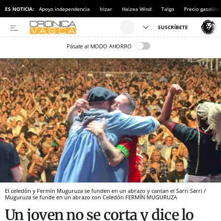
ES NOTICIA:
Apoyo independencia
Irizar
Haizea Wind
Talgo
Precio gasolina
Pásate al MODO AHORRO
El celedón y Fermín Muguruza se funden en un abrazo y cantan el Sarri Sarri /
Muguruza se funde en un abrazo con Celedón FERMÍN MUGURUZA
Un joven no se corta y dice lo