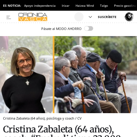
ES NOTICIA:
Apoyo independencia
Irizar
Haizea Wind
Talgo
Precio gasolina
Pásate al MODO AHORRO
Cristina Zabaleta (64 años), psicóloga y coach / CV
Cristina Zabaleta (64 años),