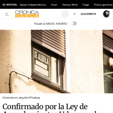
ES NOTICIA:
Apoyo independencia
Irizar
Haizea Wind
Talgo
Precio gasolina
Pásate al MODO AHORRO
Vivienda en alquiler/Pixabay
Confirmado por la Ley de