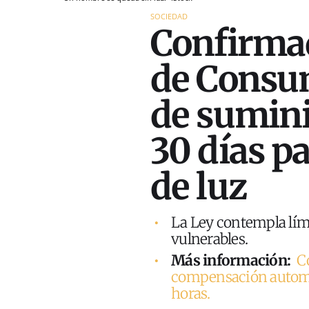
SOCIEDAD
Confirmad
de Consu
de sumini
30 días pa
de luz
La Ley contempla lími
vulnerables.
Más información:
C
compensación automáti
horas.