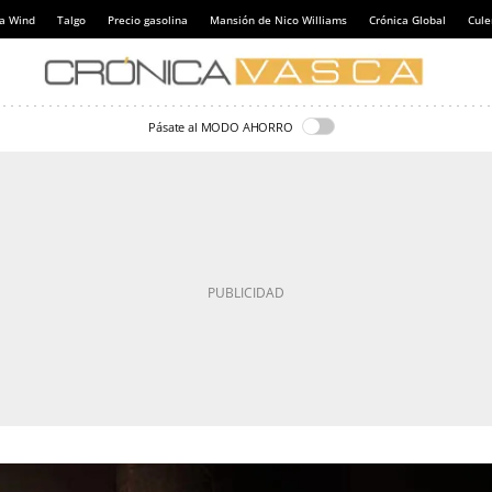
a Wind
Talgo
Precio gasolina
Mansión de Nico Williams
Crónica Global
Cul
Pásate al MODO AHORRO