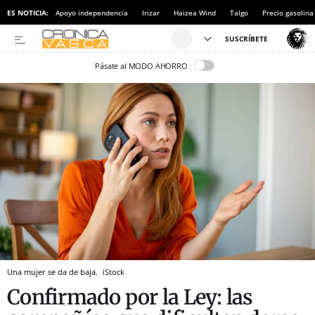
ES NOTICIA:
Apoyo independencia
Irizar
Haizea Wind
Talgo
Precio gasolina
Pásate al MODO AHORRO
Una mujer se da de baja.
iStock
Confirmado por la Ley: las