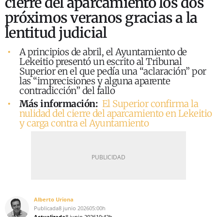
cierre del aparcamiento los dos
próximos veranos gracias a la
lentitud judicial
A principios de abril, el Ayuntamiento de
Lekeitio presentó un escrito al Tribunal
Superior en el que pedía una “aclaración” por
las “imprecisiones y alguna aparente
contradicción” del fallo
Más información:
El Superior confirma la
nulidad del cierre del aparcamiento en Lekeitio
y carga contra el Ayuntamiento
Alberto Uriona
Publicada
8 junio 2026
05:00h
Actualizada
8 junio 2026
10:42h