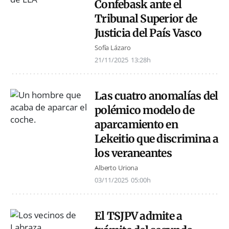
Confebask ante el
Tribunal Superior de
Justicia del País Vasco
Sofía Lázaro
21/11/2025
13:28h
Las cuatro anomalías del
polémico modelo de
aparcamiento en
Lekeitio que discrimina a
los veraneantes
Alberto Uriona
03/11/2025
05:00h
El TSJPV admite a