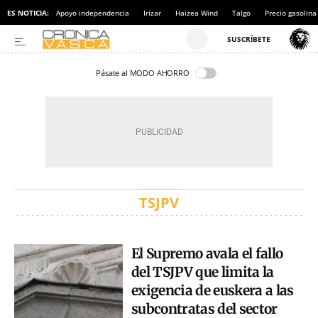
ES NOTICIA:
Apoyo independencia
Irizar
Haizea Wind
Talgo
Precio gasolina
Pásate al MODO AHORRO
TSJPV
El Supremo avala el fallo
del TSJPV que limita la
exigencia de euskera a las
subcontratas del sector