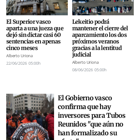
El Superior vasco
Lekeitio podrá
aparta a una jueza que
mantener el cierre del
dejó sin dictar casi 60
aparcamiento los dos
sentencias en apenas
próximos veranos
cinco meses
gracias a la lentitud
judicial
Alberto Uriona
Alberto Uriona
22/06/2026
05:00h
08/06/2026
05:00h
El Gobierno vasco
confirma que hay
inversores para Tubos
Reunidos "que aún no
han formalizado su