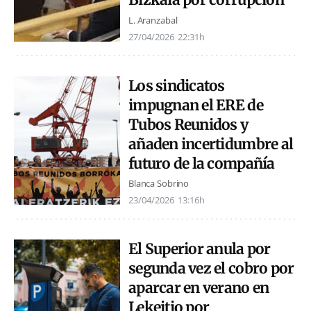
L. Aranzabal
27/04/2026
22:31h
Los sindicatos
impugnan el ERE de
Tubos Reunidos y
añaden incertidumbre al
futuro de la compañía
Blanca Sobrino
23/04/2026
13:16h
El Superior anula por
segunda vez el cobro por
aparcar en verano en
Lekeitio por