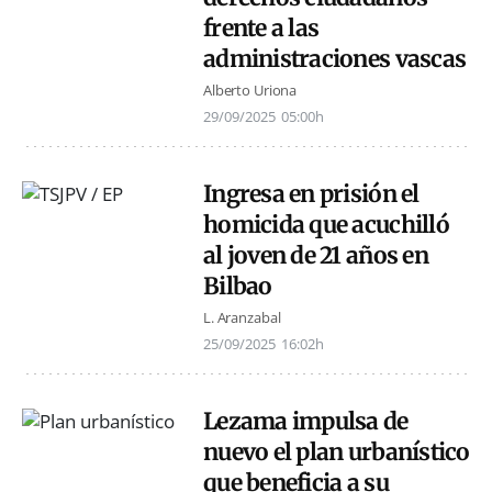
frente a las
administraciones vascas
Alberto Uriona
29/09/2025
05:00h
Ingresa en prisión el
homicida que acuchilló
al joven de 21 años en
Bilbao
L. Aranzabal
25/09/2025
16:02h
Lezama impulsa de
nuevo el plan urbanístico
que beneficia a su