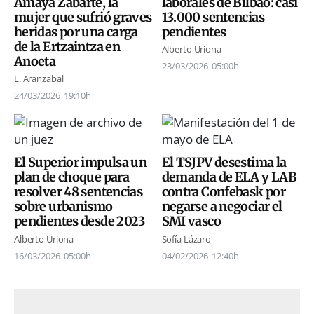
Amaya Zabarte, la
laborales de Bilbao: casi
mujer que sufrió graves
13.000 sentencias
heridas por una carga
pendientes
de la Ertzaintza en
Alberto Uriona
Anoeta
23/03/2026
05:00h
L. Aranzabal
24/03/2026
19:10h
El Superior impulsa un
El TSJPV desestima la
plan de choque para
demanda de ELA y LAB
resolver 48 sentencias
contra Confebask por
sobre urbanismo
negarse a negociar el
pendientes desde 2023
SMI vasco
Alberto Uriona
Sofía Lázaro
16/03/2026
05:00h
04/02/2026
12:40h