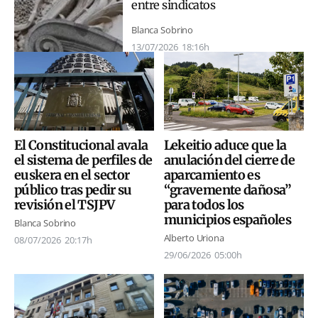
entre sindicatos
Blanca Sobrino
13/07/2026
18:16h
El Constitucional avala
Lekeitio aduce que la
el sistema de perfiles de
anulación del cierre de
euskera en el sector
aparcamiento es
público tras pedir su
“gravemente dañosa”
revisión el TSJPV
para todos los
municipios españoles
Blanca Sobrino
Alberto Uriona
08/07/2026
20:17h
29/06/2026
05:00h