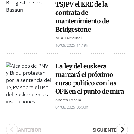
TSJPV el ERE de la
contrata de
mantenimiento de
Bridgestone
M. A. Lertxundi
10/09/2025
11:19h
La ley del euskera
marcará el próximo
curso político con las
OPE en el punto de mira
Andrea Lobera
04/08/2025
05:00h
ANTERIOR
SIGUIENTE