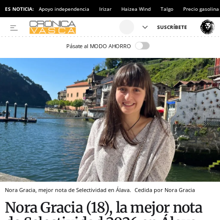
ES NOTICIA:
Apoyo independencia
Irizar
Haizea Wind
Talgo
Precio gasolina
Pásate al MODO AHORRO
Nora Gracia, mejor nota de Selectividad en Álava.
Cedida por Nora Gracia
Nora Gracia (18), la mejor nota