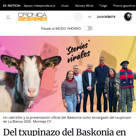
ES NOTICIA:
Apoyo independencia
Irizar
Haizea Wind
Talgo
Precio gasolina
Pásate al MODO AHORRO
Un cabritillo y la presentación oficial del Baskonia como encargado del txupinazo
de La Blanca 2026
Montaje CV
Del txupinazo del Baskonia en