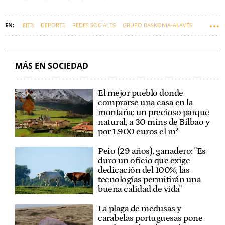
EITB
DEPORTE
REDES SOCIALES
GRUPO BASKONIA-ALAVÉS
INTERNET
VIRAL
'STORIES' VIRALES
MÁS EN SOCIEDAD
El mejor pueblo donde
comprarse una casa en la
montaña: un precioso parque
natural, a 30 mins de Bilbao y
por 1.900 euros el m²
Peio (29 años), ganadero: "Es
duro un oficio que exige
dedicación del 100%, las
tecnologías permitirán una
buena calidad de vida"
La plaga de medusas y
carabelas portuguesas pone