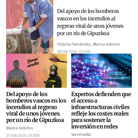
Del apoyo de los bomberos
vascos en los incendios al
regreso viral de unos jóvenes
por un río de Gipuzkoa
Victoria Fernández
Blanca Sobrino
08/08/2026
05:00h
Expertos defienden que
Del apoyo de los
el acceso a
bomberos vascos en los
infraestructuras civiles
incendios al regreso
refleje los costes reales
viral de unos jóvenes
para sostener la
por un río de Gipuzkoa
inversión en redes
Blanca Sobrino
Servimedia
01/08/2026
05:00h