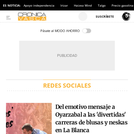
ES NOTICIA:
Apoyo independencia
Irizar
Haizea Wind
Talgo
Precio gasolina
Pásate al MODO AHORRO
REDES SOCIALES
Del emotivo mensaje a
Oyarzabal a las 'divertidas'
carreras de blusas y neskas
en La Blanca