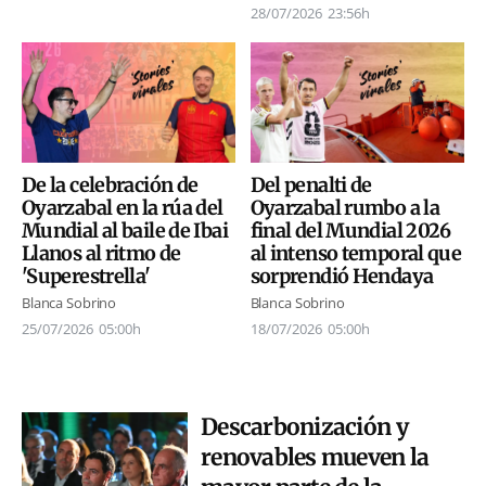
28/07/2026
23:56h
De la celebración de
Del penalti de
Oyarzabal en la rúa del
Oyarzabal rumbo a la
Mundial al baile de Ibai
final del Mundial 2026
Llanos al ritmo de
al intenso temporal que
'Superestrella'
sorprendió Hendaya
Blanca Sobrino
Blanca Sobrino
25/07/2026
05:00h
18/07/2026
05:00h
Descarbonización y
renovables mueven la