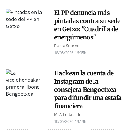
El PP denuncia más
pintadas contra su sede
en Getxo: "Cuadrilla de
energúmenos"
Blanca Sobrino
18/05/2026
16:05h
Hackean la cuenta de
Instagram de la
consejera Bengoetxea
para difundir una estafa
financiera
M. A. Lertxundi
10/05/2026
19:19h