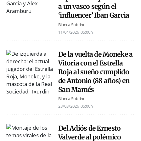
a un vasco según el
‘influencer’ Iban Garcia
Blanca Sobrino
11/04/2026
05:00h
De la vuelta de Moneke a
Vitoria con el Estrella
Roja al sueño cumplido
de Antonio (88 años) en
San Mamés
Blanca Sobrino
28/03/2026
05:00h
Del Adiós de Ernesto
Valverde al polémico