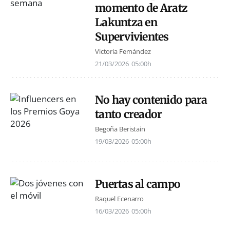
momento de Aratz
Lakuntza en
Supervivientes
Victoria Fernández
21/03/2026
05:00h
No hay contenido para
tanto creador
Begoña Beristain
19/03/2026
05:00h
Puertas al campo
Raquel Ecenarro
16/03/2026
05:00h