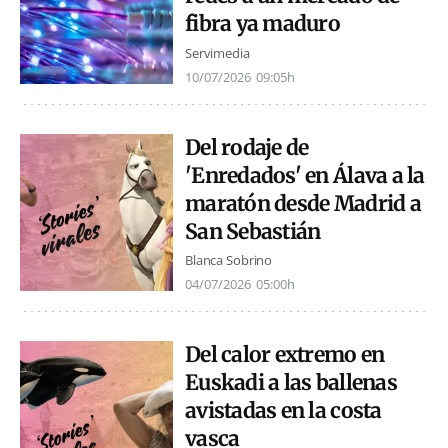
fibra ya maduro
Servimedia
10/07/2026
09:05h
Del rodaje de
'Enredados' en Álava a la
maratón desde Madrid a
San Sebastián
Blanca Sobrino
04/07/2026
05:00h
Del calor extremo en
Euskadi a las ballenas
avistadas en la costa
vasca