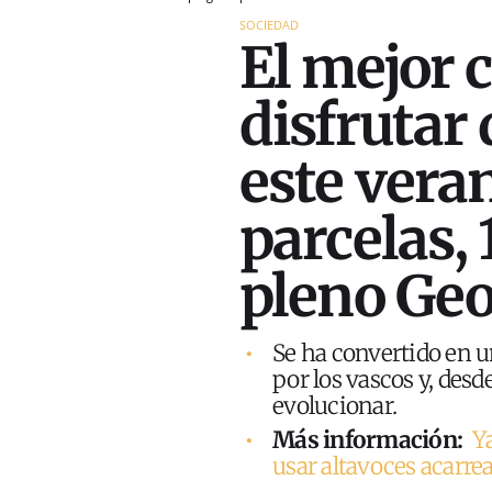
SOCIEDAD
El mejor 
disfrutar 
este vera
parcelas,
pleno Ge
Se ha convertido en 
por los vascos y, desd
evolucionar.
Más información:
Ya
usar altavoces acarre