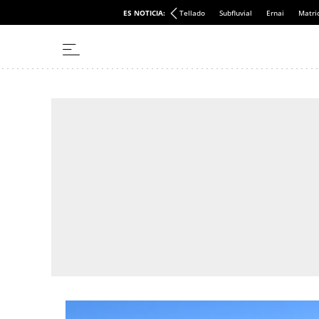
ES NOTICIA:
Tellado
Subfluvial
Ernai
Matri