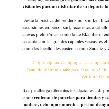
visitantes puedan disfrutar de su deporte fa
Desde la práctica del senderismo, snorkel, buce
excursiones en barco, surf, recorridos a caballo
cuevas prehistóricas como la de Ekainberri, ent
cercanía con las grandes capitales vascas, es el l
como las localidades costeras como Zarautz y
@3principitos
#campingcar
#acampada
#campingitxaspe
#paisvasco
#verano22
#tu
Version - Ozu
Itxaspe alberga diferentes instalaciones a dispo
centenar de parcelas para tiendas y 
como
madera, ocho apartamentos, piscina de agua