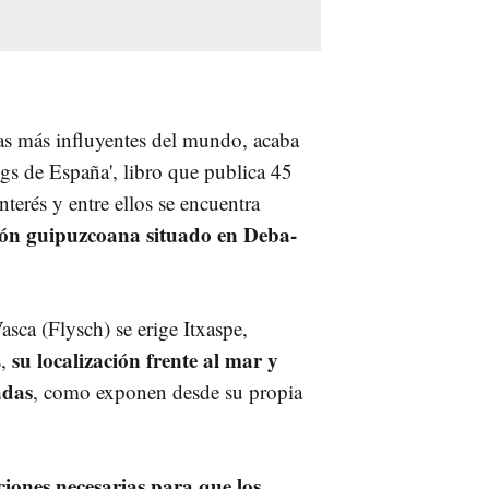
las más influyentes del mundo, acaba
gs de España', libro que publica 45
terés y entre ellos se encuentra
gión guipuzcoana situado en Deba-
sca (Flysch) se erige Itxaspe,
su localización frente al mar y
s,
adas
, como exponen desde su propia
ciones necesarias para que los