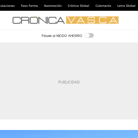
culaciones
Faes Farma
Automoción
Crónica Global
Culemanía
Letra Global
Pásate al MODO AHORRO