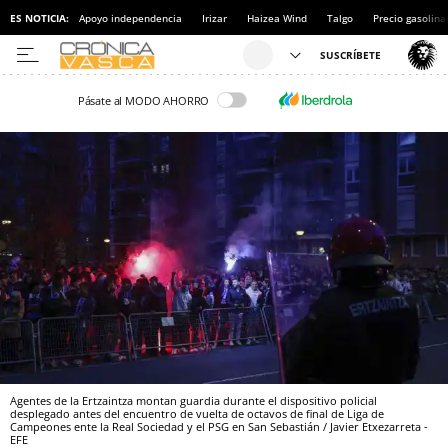
ES NOTICIA:
Apoyo independencia
Irizar
Haizea Wind
Talgo
Precio gasolina
Pásate al MODO AHORRO
Agentes de la Ertzaintza montan guardia durante el dispositivo policial
desplegado antes del encuentro de vuelta de octavos de final de Liga de
Campeones ente la Real Sociedad y el PSG en San Sebastián / Javier Etxezarreta -
EFE