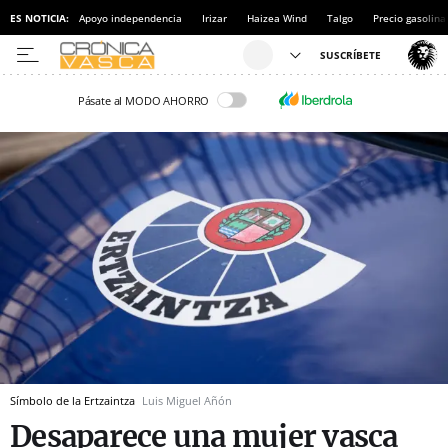
ES NOTICIA:
Apoyo independencia
Irizar
Haizea Wind
Talgo
Precio gasolina
Pásate al MODO AHORRO
Símbolo de la Ertzaintza
Luis Miguel Añón
Desaparece una mujer vasca