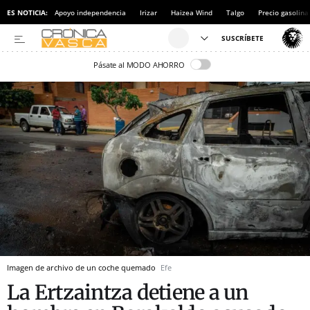
ES NOTICIA:
Apoyo independencia
Irizar
Haizea Wind
Talgo
Precio gasolina
Pásate al MODO AHORRO
Imagen de archivo de un coche quemado
Efe
La Ertzaintza detiene a un