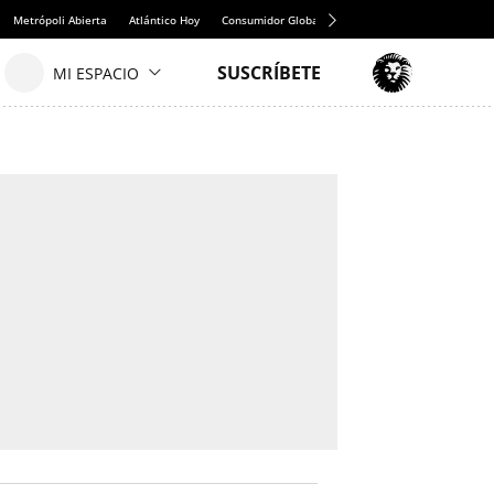
Metrópoli Abierta
Atlántico Hoy
Consumidor Global
Hule y Mantel