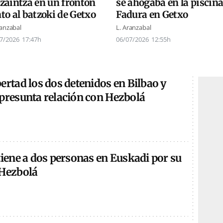
se ahogaba en la piscina
tzaintza en un frontón
Fadura en Getxo
to al batzoki de Getxo
L. Aranzabal
ranzabal
06/07/2026
12:55h
7/2026
17:47h
ertad los dos detenidos en Bilbao y
 presunta relación con Hezbolá
tiene a dos personas en Euskadi por su
 Hezbolá