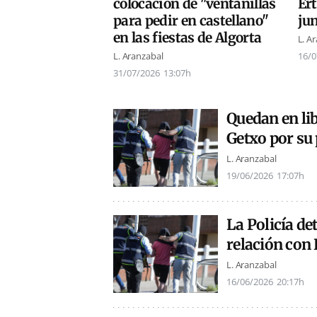
colocación de "ventanillas
Er
para pedir en castellano"
jun
en las fiestas de Algorta
L. A
L. Aranzabal
16/0
31/07/2026
13:07h
Quedan en lib
Getxo por su
L. Aranzabal
19/06/2026
17:07h
La Policía de
relación con
L. Aranzabal
16/06/2026
20:17h