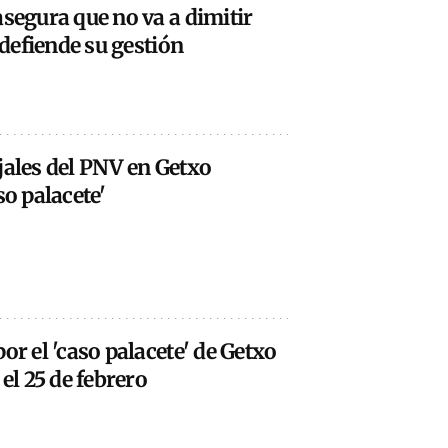
asegura que no va a dimitir
y defiende su gestión
jales del PNV en Getxo
so palacete'
or el 'caso palacete' de Getxo
 el 25 de febrero