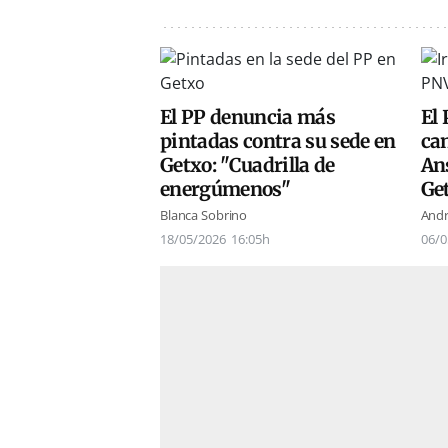
El PP denuncia más
El 
pintadas contra su sede en
ca
Getxo: "Cuadrilla de
Ans
energúmenos"
Get
Blanca Sobrino
Andr
18/05/2026
16:05h
06/0