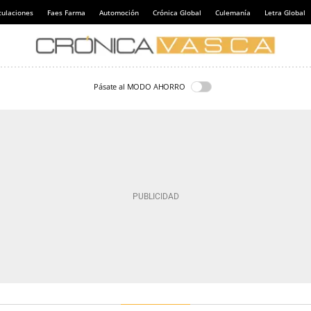
culaciones
Faes Farma
Automoción
Crónica Global
Culemanía
Letra Global
Pásate al MODO AHORRO