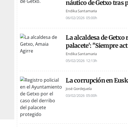
náutico de Getxo tras 
Endika Santamaria
06/02/2026
05:00h
La alcaldesa de Getxo 
palacete': "Siempre ac
Endika Santamaria
05/02/2026
12:13h
La corrupción en Eusk
José Gordejuela
03/02/2026
05:00h