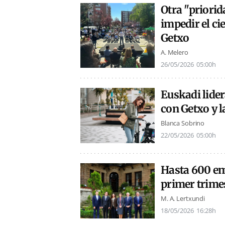
Otra "priorid
impedir el ci
Getxo
A. Melero
26/05/2026
05:00h
Euskadi lider
con Getxo y l
Blanca Sobrino
22/05/2026
05:00h
Hasta 600 em
primer trime
M. A. Lertxundi
18/05/2026
16:28h