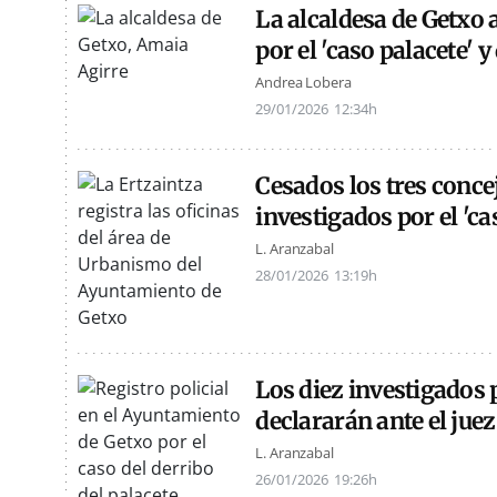
La alcaldesa de Getxo 
por el 'caso palacete' 
Andrea Lobera
29/01/2026
12:34h
Cesados los tres conce
investigados por el 'ca
L. Aranzabal
28/01/2026
13:19h
Los diez investigados p
declararán ante el juez
L. Aranzabal
26/01/2026
19:26h