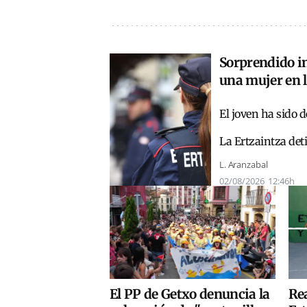
Sorprendido in
una mujer en l
El joven ha sido 
La Ertzaintza deti
L. Aranzabal
02/08/2026
12:46h
El PP de Getxo denuncia la
Rea