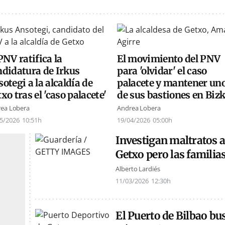
PNV ratifica la
El movimiento del PNV
ndidatura de Irkus
para 'olvidar' el caso
otegi a la alcaldía de
palacete y mantener un
xo tras el 'caso palacete'
de sus bastiones en Biz
ea Lobera
Andrea Lobera
5/2026
10:51h
19/04/2026
05:00h
Investigan maltratos a
Getxo pero las familia
Alberto Lardiés
11/03/2026
12:30h
El Puerto de Bilbao bus