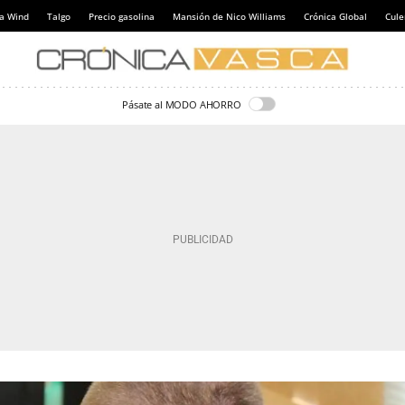
a Wind
Talgo
Precio gasolina
Mansión de Nico Williams
Crónica Global
Cul
Pásate al MODO AHORRO