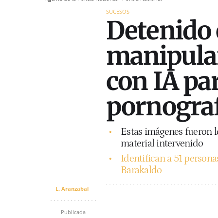
SUCESOS
Detenido 
manipular
con IA pa
pornograf
Estas imágenes fueron lo
material intervenido
Identifican a 51 persona
Barakaldo
L. Aranzabal
Publicada