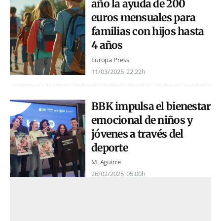
año la ayuda de 200
euros mensuales para
familias con hijos hasta
4 años
Europa Press
11/03/2025
22:22h
BBK impulsa el bienestar
emocional de niños y
jóvenes a través del
deporte
M. Aguirre
26/02/2025
05:00h