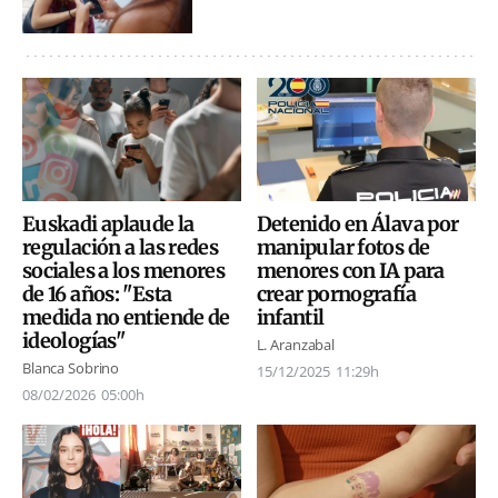
Detenido en Álava por
Euskadi aplaude la
manipular fotos de
regulación a las redes
menores con IA para
sociales a los menores
crear pornografía
de 16 años: "Esta
infantil
medida no entiende de
ideologías"
L. Aranzabal
Blanca Sobrino
15/12/2025
11:29h
08/02/2026
05:00h