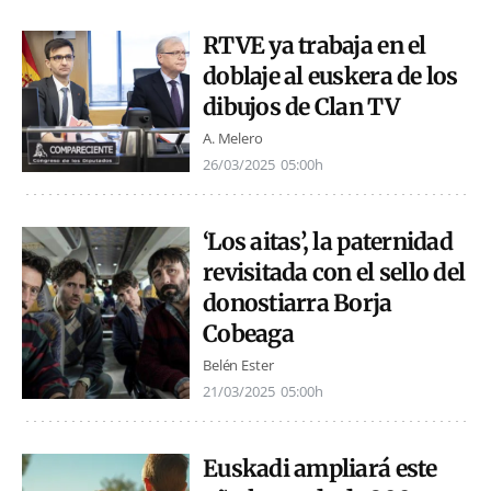
RTVE ya trabaja en el
doblaje al euskera de los
dibujos de Clan TV
A. Melero
26/03/2025
05:00h
‘Los aitas’, la paternidad
revisitada con el sello del
donostiarra Borja
Cobeaga
Belén Ester
21/03/2025
05:00h
Euskadi ampliará este