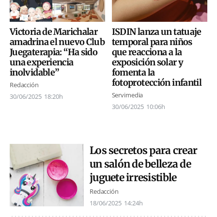
Victoria de Marichalar
ISDIN lanza un tatuaje
amadrina el nuevo Club
temporal para niños
Juegaterapia: “Ha sido
que reacciona a la
una experiencia
exposición solar y
inolvidable”
fomenta la
fotoprotección infantil
Redacción
Servimedia
30/06/2025
18:20h
30/06/2025
10:06h
Los secretos para crear
un salón de belleza de
juguete irresistible
Redacción
18/06/2025
14:24h