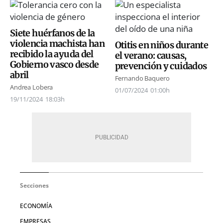
Siete huérfanos de la
violencia machista han
Otitis en niños durante
recibido la ayuda del
el verano: causas,
Gobierno vasco desde
prevención y cuidados
abril
Fernando Baquero
Andrea Lobera
01/07/2024
01:00h
19/11/2024
18:03h
Secciones
ECONOMÍA
EMPRESAS