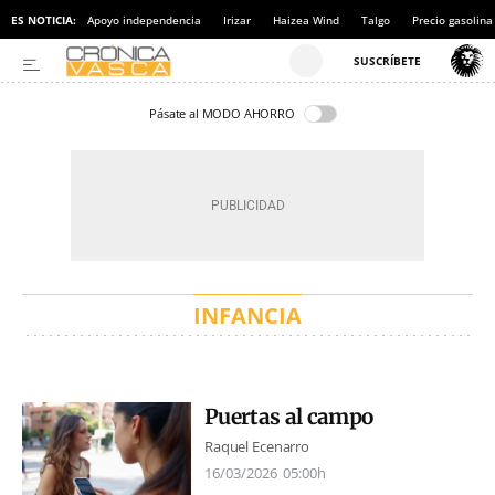
ES NOTICIA:
Apoyo independencia
Irizar
Haizea Wind
Talgo
Precio gasolina
Pásate al MODO AHORRO
INFANCIA
Puertas al campo
Raquel Ecenarro
16/03/2026
05:00h