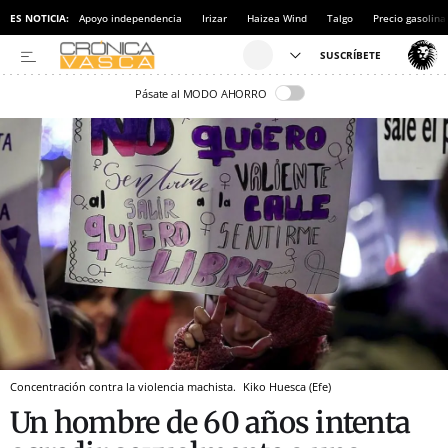
ES NOTICIA:
Apoyo independencia
Irizar
Haizea Wind
Talgo
Precio gasolina
Pásate al MODO AHORRO
Concentración contra la violencia machista.
Kiko Huesca (Efe)
Un hombre de 60 años intenta