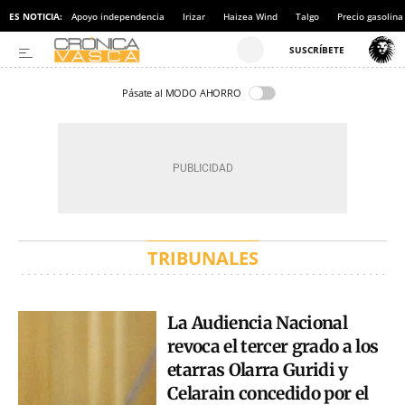
ES NOTICIA:
Apoyo independencia
Irizar
Haizea Wind
Talgo
Precio gasolina
Pásate al MODO AHORRO
TRIBUNALES
La Audiencia Nacional
revoca el tercer grado a los
etarras Olarra Guridi y
Celarain concedido por el