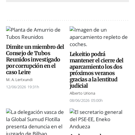
Dimite un miembro del
Consejo de Tubos
Lekeitio podrá
Reunidos investigado
mantener el cierre del
por corrupción en el
aparcamiento los dos
caso Leire
próximos veranos
gracias a la lentitud
M. A. Lertxundi
judicial
12/06/2026
19:31h
Alberto Uriona
08/06/2026
05:00h