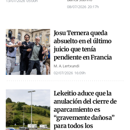
13/07/2026
05:00h
08/07/2026
20:17h
Josu Ternera queda
absuelto en el último
juicio que tenía
pendiente en Francia
M. A. Lertxundi
02/07/2026
16:09h
Lekeitio aduce que la
anulación del cierre de
aparcamiento es
“gravemente dañosa”
para todos los