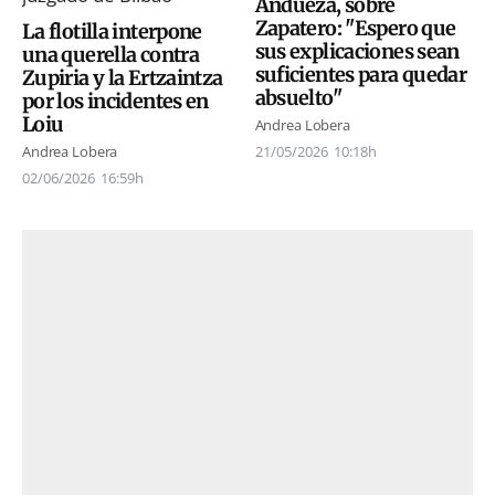
Andueza, sobre
Zapatero: "Espero que
La flotilla interpone
sus explicaciones sean
una querella contra
suficientes para quedar
Zupiria y la Ertzaintza
absuelto"
por los incidentes en
Loiu
Andrea Lobera
Andrea Lobera
21/05/2026
10:18h
02/06/2026
16:59h