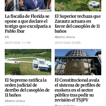
La fiscalía de Florida se
El Superior rechaza que
opone a que declare el
Zarautz actuara en
testigo que exculparía a
favor del casoplón de 11
Pablo Ibar
baños
Efe
Alberto Uriona
26/07/2026
11:14h
20/07/2026
05:00h
El Constitucional avala
El Supremo ratifica la
el sistema de perfiles de
orden judicial de
euskera en el sector
derribo del casoplón de
público tras pedir su
11 baños
revisión el TSJPV
Alberto Uriona
Blanca Sobrino