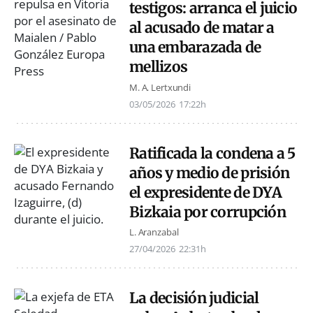
testigos: arranca el juicio
al acusado de matar a
una embarazada de
mellizos
M. A. Lertxundi
03/05/2026
17:22h
Ratificada la condena a 5
años y medio de prisión
el expresidente de DYA
Bizkaia por corrupción
L. Aranzabal
27/04/2026
22:31h
La decisión judicial