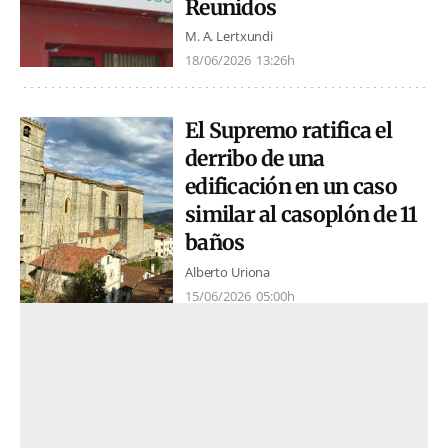
Reunidos
M. A. Lertxundi
18/06/2026
13:26h
El Supremo ratifica el
derribo de una
edificación en un caso
similar al casoplón de 11
baños
Alberto Uriona
15/06/2026
05:00h