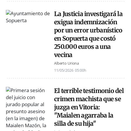
La Justicia investigará la
exigua indemnización
por un error urbanístico
en Sopuerta que costó
250.000 euros a una
vecina
Alberto Uriona
11/05/2026
05:00h
El terrible testimonio del
crimen machista que se
juzga en Vitoria:
"Maialen agarraba la
silla de su hija"