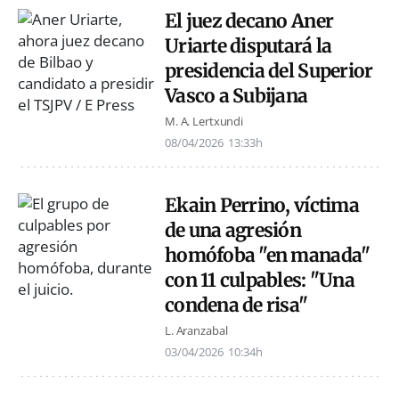
El juez decano Aner
Uriarte disputará la
presidencia del Superior
Vasco a Subijana
M. A. Lertxundi
08/04/2026
13:33h
Ekain Perrino, víctima
de una agresión
homófoba "en manada"
con 11 culpables: "Una
condena de risa"
L. Aranzabal
03/04/2026
10:34h