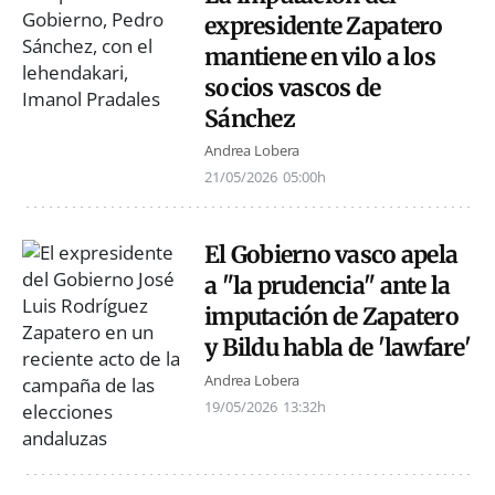
expresidente Zapatero
mantiene en vilo a los
socios vascos de
Sánchez
Andrea Lobera
21/05/2026
05:00h
El Gobierno vasco apela
a "la prudencia" ante la
imputación de Zapatero
y Bildu habla de 'lawfare'
Andrea Lobera
19/05/2026
13:32h