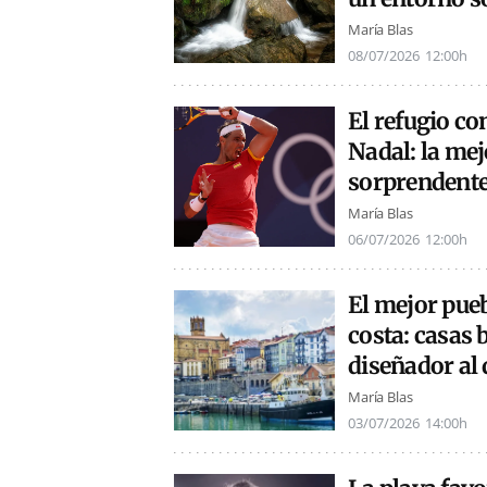
María Blas
08/07/2026
12:00h
El refugio c
Nadal: la mej
sorprendente
María Blas
06/07/2026
12:00h
El mejor pueb
costa: casas 
diseñador al 
María Blas
03/07/2026
14:00h