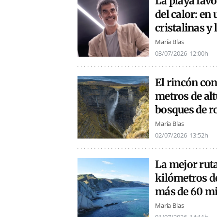
La playa favo
del calor: en
cristalinas y
María Blas
03/07/2026
12:00h
El rincón co
metros de alt
bosques de r
María Blas
02/07/2026
13:52h
La mejor ruta
kilómetros d
más de 60 mi
María Blas