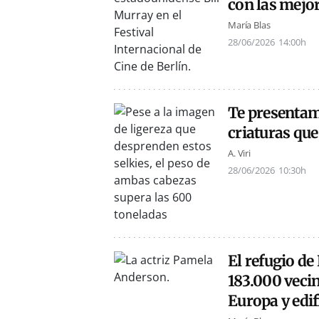
con las mejo
María Blas
28/06/2026
14:00h
Te presentam
criaturas que
A. Viri
28/06/2026
10:30h
El refugio d
183.000 vecin
Europa y edif