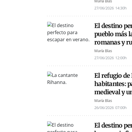
María Blas
27/06/2026
14:30h
El destino pe
pueblo más l
romanas y ru
María Blas
27/06/2026
12:00h
El refugio d
habitantes: p
medieval y u
María Blas
26/06/2026
07:00h
El destino pe