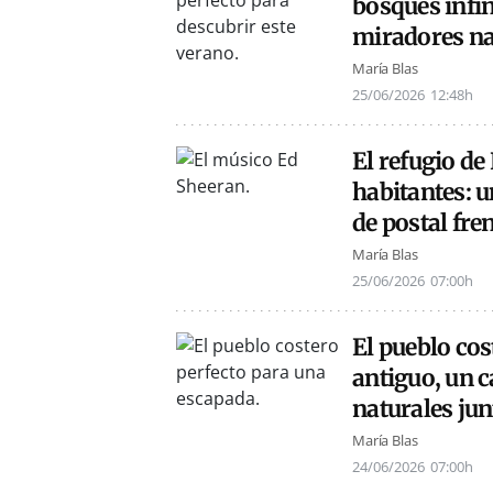
bosques infin
miradores na
María Blas
25/06/2026
12:48h
El refugio de
habitantes: u
de postal fre
María Blas
25/06/2026
07:00h
El pueblo cos
antiguo, un 
naturales jun
María Blas
24/06/2026
07:00h