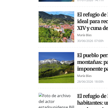
01/07/2026
14:11h
El refugio d
ideal para rec
XIV y cuna de
María Blas
30/06/2026
07:00h
El pueblo per
montañas: pa
imponente pa
María Blas
28/06/2026
18:00h
El refugio de
habitantes: u