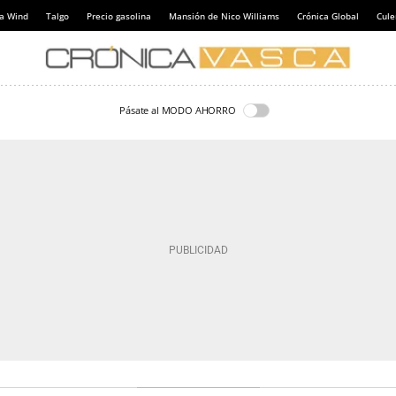
a Wind
Talgo
Precio gasolina
Mansión de Nico Williams
Crónica Global
Cul
Pásate al MODO AHORRO