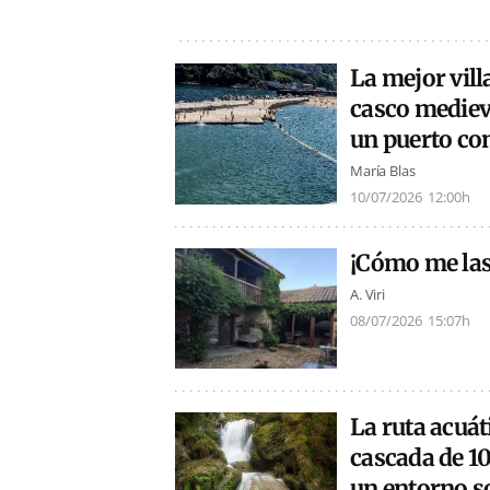
La mejor vill
casco mediev
un puerto con
María Blas
10/07/2026
12:00h
¡Cómo me las
A. Viri
08/07/2026
15:07h
La ruta acuá
cascada de 1
un entorno s