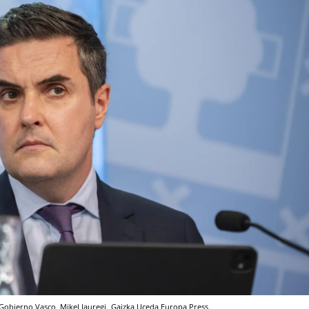
l Gobierno Vasco, Mikel Jauregi
Gaizka Uceda
Europa Press