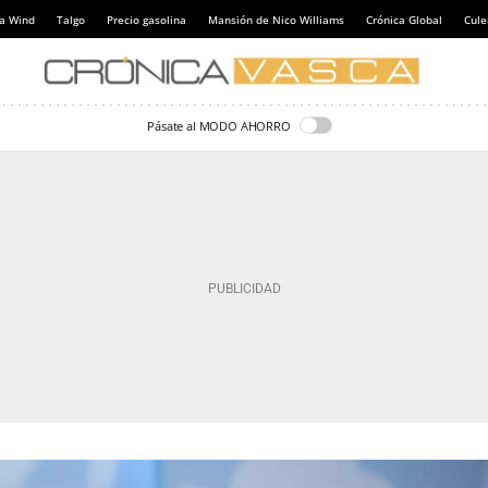
a Wind
Talgo
Precio gasolina
Mansión de Nico Williams
Crónica Global
Cul
Pásate al MODO AHORRO