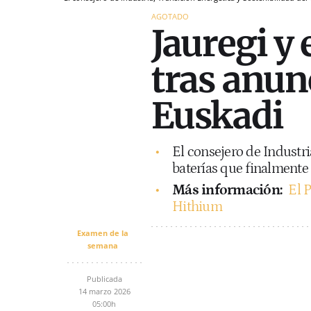
AGOTADO
Jauregi y 
tras anunc
Euskadi
El consejero de Industri
baterías que finalmente 
Más información:
El 
Hithium
Examen de la
semana
Publicada
14 marzo 2026
05:00h