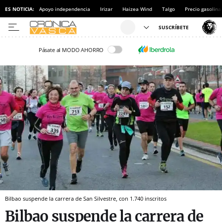
ES NOTICIA:
Apoyo independencia
Irizar
Haizea Wind
Talgo
Precio gasolina
Pásate al MODO AHORRO
Bilbao suspende la carrera de San Silvestre, con 1.740 inscritos
Bilbao suspende la carrera de