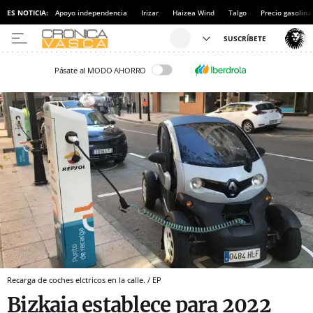
ES NOTICIA:
Apoyo independencia
Irizar
Haizea Wind
Talgo
Precio gasolina
Pásate al MODO AHORRO
Recarga de coches elctricos en la calle. / EP
Bizkaia establece para 2022