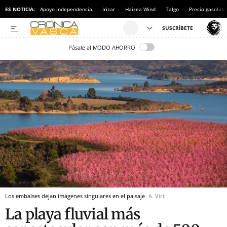
ES NOTICIA:
Apoyo independencia
Irizar
Haizea Wind
Talgo
Precio gasolina
Pásate al MODO AHORRO
Los embalses dejan imágenes singulares en el paisaje
A. Viri
La playa fluvial más