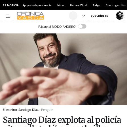
ES NOTICIA:
Apoyo independencia
Irizar
Haizea Wind
Talgo
Precio gasolina
Pásate al MODO AHORRO
El escritor Santiago Díaz.
Penguin
Santiago Díaz explota al policía