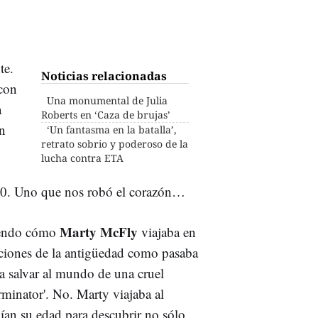
te.
Noticias relacionadas
 con
Una monumental de Julia
a
Roberts en ‘Caza de brujas’
in
‘Un fantasma en la batalla’,
retrato sobrio y poderoso de la
lucha contra ETA
 80. Uno que nos robó el corazón…
Marty McFly
iendo cómo
viajaba en
zaciones de la antigüedad como pasaba
ra salvar al mundo de una cruel
minator'. No. Marty viajaba al
ían su edad para descubrir no sólo