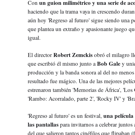
un guion milimétrico y una serie de ac
Con
haciendo que la trama vaya in crescendo durant
aún hoy 'Regreso al futuro' sigue siendo una p
que plantea un extraño y apasionante juego qu
igual.
Robert Zemckis
El director
obró el milagro ll
Bob Gale
que escribió él mismo junto a
y unie
producción y la banda sonora al del no menos 
resultado fue mágico. Una de las mejores pelí
estrenaron también 'Memorias de África', 'Los G
'Rambo: Acorralado, parte 2', 'Rocky IV' y 'Bra
una película
'Regreso al futuro' es un festival,
las pantallas
para invitarnos a celebrar juntos
del que salieron tantos cinéfilos que flipaban (