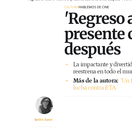
CULTURA
HABLEMOS DE CINE
'Regreso a
presente 
después
La impactante y divertid
reestrena en todo el mu
Más de la autora:
‘Un 
lucha contra ETA
Belén Ester