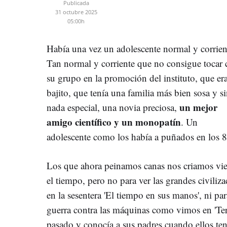
Publicada
31 octubre 2025
05:00h
Había una vez un adolescente normal y corrien
Tan normal y corriente que no consigue tocar
su grupo en la promoción del instituto, que er
bajito, que tenía una familia más bien sosa y s
un mejor
nada especial, una novia preciosa,
amigo científico y un monopatín
. Un
adolescente como los había a puñados en los
Los que ahora peinamos canas nos criamos v
el tiempo, pero no para ver las grandes civili
en la sesentera 'El tiempo en sus manos', ni pa
guerra contra las máquinas como vimos en 'Ter
pasado y conocía a sus padres cuando ellos ten