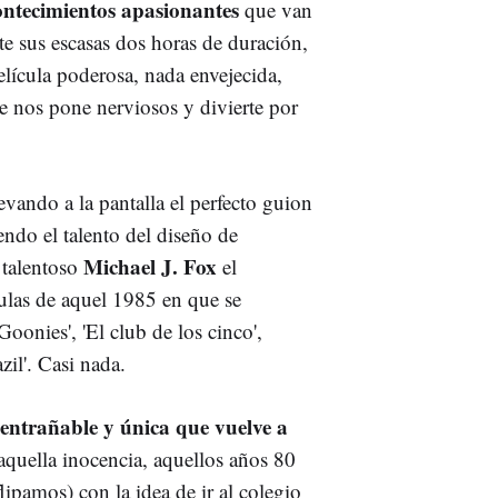
ontecimientos apasionantes
que van
e sus escasas dos horas de duración,
elícula poderosa, nada envejecida,
e nos pone nerviosos y divierte por
evando a la pantalla el perfecto guion
ndo el talento del diseño de
Michael J. Fox
talentoso
el
culas de aquel 1985 en que se
oonies', 'El club de los cinco',
zil'. Casi nada.
 entrañable y única que vuelve a
 aquella inocencia, aquellos años 80
flipamos) con la idea de ir al colegio