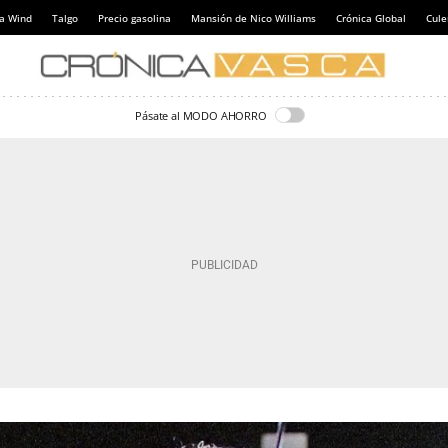
a Wind
Talgo
Precio gasolina
Mansión de Nico Williams
Crónica Global
Cul
Pásate al MODO AHORRO