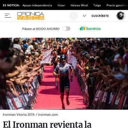
ES NOTICIA:
Apoyo independencia
Irizar
Haizea Wind
Talgo
Precio gasolina
Pásate al MODO AHORRO
Ironman Vitoria 2019. / ironman.com
El Ironman revienta la