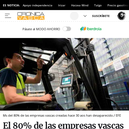
ES NOTICIA:
Apoyo independencia
Irizar
Haizea Wind
Talgo
Precio gasolina
Pásate al MODO AHORRO
Ms del 80% de las empresas vascas creadas hace 30 aos han desaparecido./ EFE
El 80% de las empresas vascas