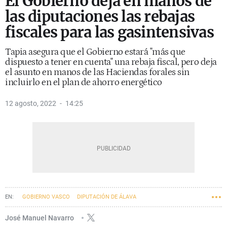
El Gobierno deja en manos de
las diputaciones las rebajas
fiscales para las gasintensivas
Tapia asegura que el Gobierno estará "más que
dispuesto a tener en cuenta" una rebaja fiscal, pero deja
el asunto en manos de las Haciendas forales sin
incluirlo en el plan de ahorro energético
12 agosto, 2022
14:25
GOBIERNO VASCO
DIPUTACIÓN DE ÁLAVA
DIPUTACIÓN DE BIZKAIA
DIPUTACIÓN DE GIPUZKOA
HACIENDA
José Manuel Navarro