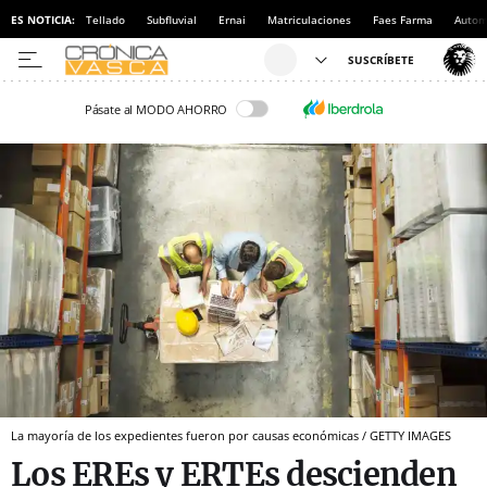
ES NOTICIA:
Tellado
Subfluvial
Ernai
Matriculaciones
Faes Farma
Autom
Pásate al MODO AHORRO
La mayoría de los expedientes fueron por causas económicas / GETTY IMAGES
Los EREs y ERTEs descienden