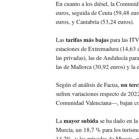
En cuanto a los diésel, la Comunid
euros, seguida de Ceuta (59,48 eur
euros, y Cantabria (53,24 euros).
tarifas más bajas
Las
para las ITV
estaciones de Extremadura (14,63 e
las privadas), las de Andalucía pa
las de Mallorca (30,92 euros) y la 
un terc
Según el análisis de Facua,
sufren variaciones respecto de 20
Comunidad Valenciana—, bajan con
mayor subida
La
se ha dado en la 
Murcia, un 18,7 % para los turismo
14,2%, y las privadas de Murcia, 