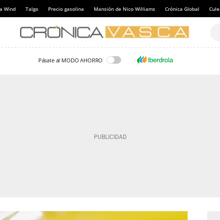
a Wind
Talgo
Precio gasolina
Mansión de Nico Williams
Crónica Global
Cul
Pásate al MODO AHORRO