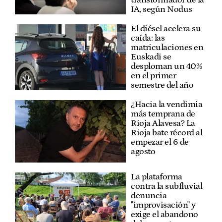
transformador de la
IA, según Nodus
El diésel acelera su
caída: las
matriculaciones en
Euskadi se
desploman un 40%
en el primer
semestre del año
¿Hacia la vendimia
más temprana de
Rioja Alavesa? La
Rioja bate récord al
empezar el 6 de
agosto
La plataforma
contra la subfluvial
denuncia
"improvisación" y
exige el abandono