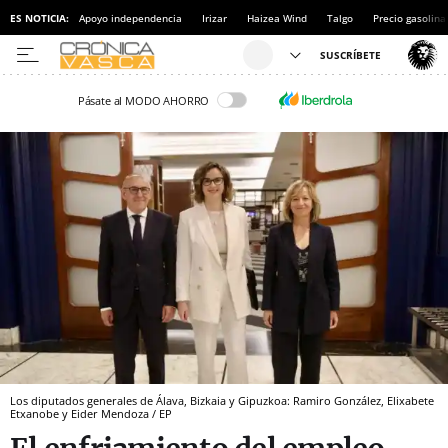
ES NOTICIA:
Apoyo independencia
Irizar
Haizea Wind
Talgo
Precio gasolina
Pásate al MODO AHORRO
Los diputados generales de Álava, Bizkaia y Gipuzkoa: Ramiro González, Elixabete
Etxanobe y Eider Mendoza / EP