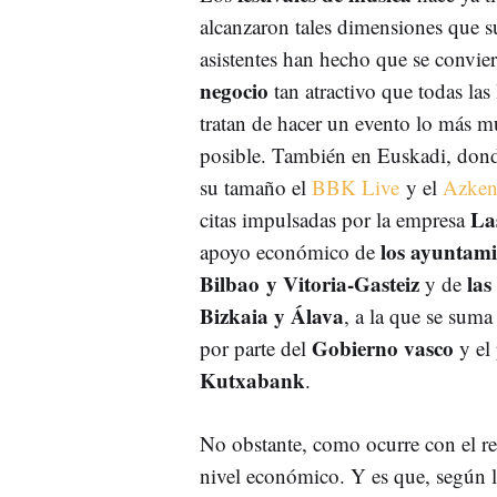
alcanzaron tales dimensiones que s
asistentes han hecho que se convie
negocio
tan atractivo que todas las
tratan de hacer un evento lo más mu
posible. También en Euskadi, dond
su tamaño el
BBK Live
y el
Azken
La
citas impulsadas por la empresa
los a
yuntami
apoyo económico de
Bilbao y Vitoria-Gasteiz
las
y de
Bizkaia y Álava
, a la que se suma
Gobierno vasco
por parte del
y el 
Kutxabank
.
No obstante, como ocurre con el re
nivel económico. Y es que, según l