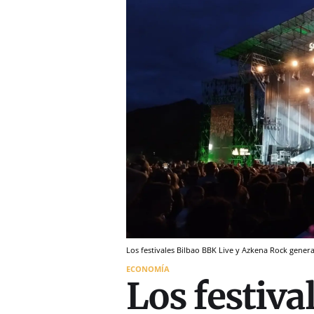
Los festivales Bilbao BBK Live y Azkena Rock gene
ECONOMÍA
Los festiva