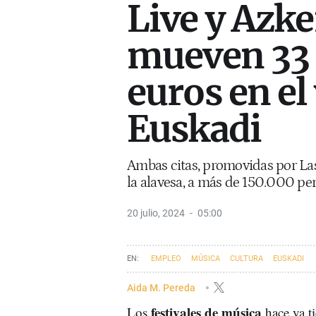
Live y Azk
mueven 33 
euros en el
Euskadi
Ambas citas, promovidas por Last
la alavesa, a más de 150.000 per
20 julio, 2024
05:00
EMPLEO
MÚSICA
CULTURA
EUSKADI
Aida M. Pereda
festivales de música
Los
hace ya t