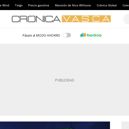
a Wind
Talgo
Precio gasolina
Mansión de Nico Williams
Crónica Global
Cul
Pásate al MODO AHORRO