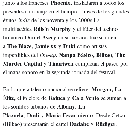
Phoenix,
junto a los franceses
trasladarán a todos los
presentes a un viaje en el tiempo a través de los grandes
éxitos
indie
de los noventa y los 2000s.La
Róisín Murphy
multifacética
y el líder del techno
Daniel Avery
británico
en su versión live se unen
The Blaze, Jamie xx
Duki
a
y
como artistas
. Nanpa Básico, Bilbao
The
imperdibles del
line-up
,
Murder Capital
Tinariwen
y
completan el paseo por
el mapa sonoro en la segunda jornada del festival.
Morgan, La
En lo que a talento nacional se refiere,
Élite,
Baiuca
Cala Vento
el folclore de
y
se suman a
Albany
La
los sonidos urbanos de
,
Plazuela
Dudi
Maria Escarmiento
,
y
. Desde Getxo
Dadabe
Rüdiger
(Bilbao) presentarán el cartel
y
.