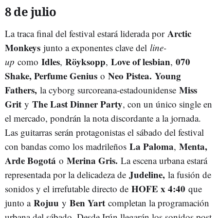
8 de julio
Arctic
La traca final del festival estará liderada por
Monkeys
junto a exponentes clave del
line-
Idles
Röyksopp
Love of lesbian
070
up
como
,
,
,
Shake, Perfume Genius
Neo Pistea.
Young
o
Fathers,
Miss
la cyborg surcoreana-estadounidense
Grit
The Last Dinner Party
y
, con un único single en
el mercado, pondrán la nota discordante a la jornada.
Las guitarras serán protagonistas el sábado del festival
La Paloma
Menta,
con bandas como los madrileños
,
Arde Bogotá
Merina Gris.
o
La escena urbana estará
Judeline,
representada por la delicadeza de
la fusión de
HOFE x 4:40
sonidos y el irrefutable directo de
que
Rojuu
Ben Yart
junto a
y
completan la programación
urbana del sábado. Desde Irún llegarán los sonidos post