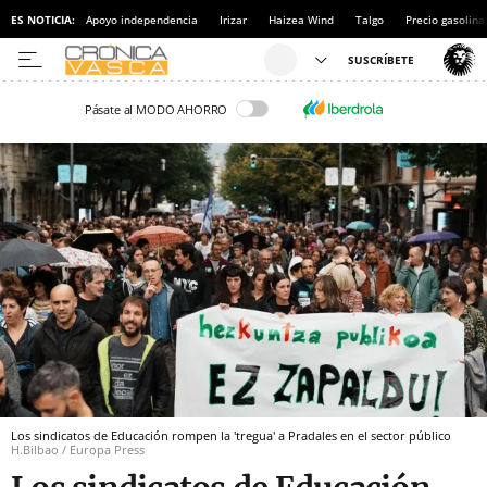
ES NOTICIA:
Apoyo independencia
Irizar
Haizea Wind
Talgo
Precio gasolina
Pásate al MODO AHORRO
Los sindicatos de Educación rompen la 'tregua' a Pradales en el sector público
H.Bilbao / Europa Press