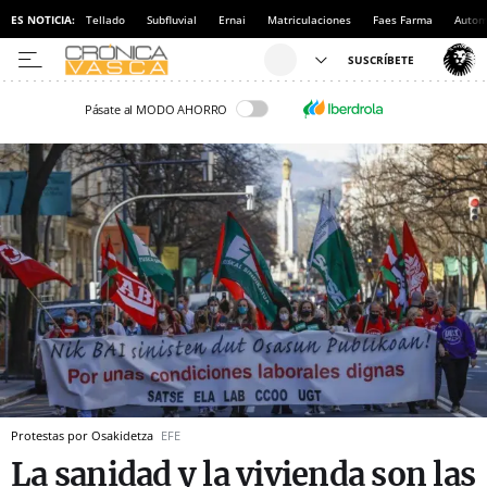
ES NOTICIA:
Tellado
Subfluvial
Ernai
Matriculaciones
Faes Farma
Autom
Pásate al MODO AHORRO
Protestas por Osakidetza
EFE
La sanidad y la vivienda son las