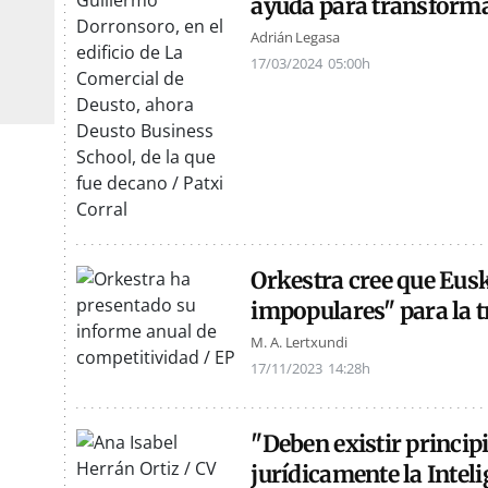
ayuda para transform
Adrián Legasa
17/03/2024
05:00h
Orkestra cree que Eusk
impopulares" para la t
M. A. Lertxundi
17/11/2023
14:28h
"Deben existir princip
jurídicamente la Inteli