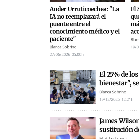
Ander Urruticoechea: "La
El 
IA no reemplazará el
que
puente entre el
má
conocimiento médico y el
ac
paciente"
Blan
Blanca Sobrino
19/0
27/06/2026
05:00h
El 25% de los
bienestar", 
Blanca Sobrino
19/12/2025
12:21h
James Wilson
sustitución 
M. A. Lertxundi