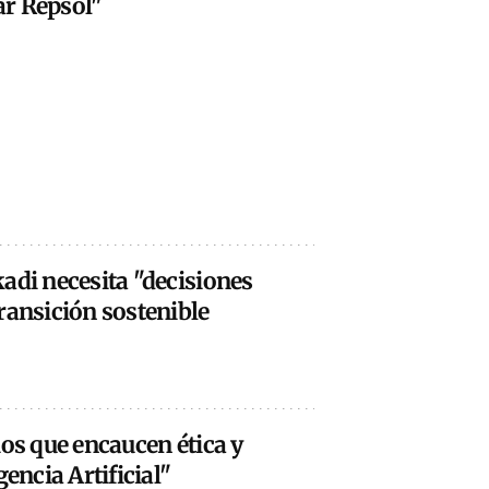
ar Repsol"
adi necesita "decisiones
ransición sostenible
ios que encaucen ética y
gencia Artificial"