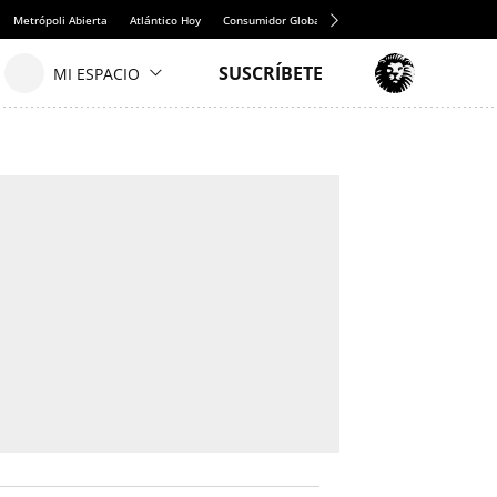
Metrópoli Abierta
Atlántico Hoy
Consumidor Global
Hule y Mantel