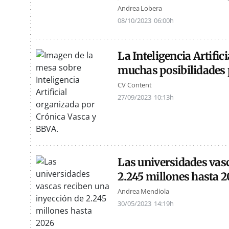
Andrea Lobera
08/10/2023
06:00h
La Inteligencia Artific
muchas posibilidades 
CV Content
27/09/2023
10:13h
Las universidades vas
2.245 millones hasta 
Andrea Mendiola
30/05/2023
14:19h