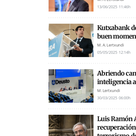
13/06/2025
11:46h
Kutxabank de
buen momento
M. A. Lertxundi
05/05/2025
12:14h
Abriendo cam
inteligencia 
M. Lertxundi
30/03/2025
06:00h
Luis Ramón A
recuperación
terrorismo d