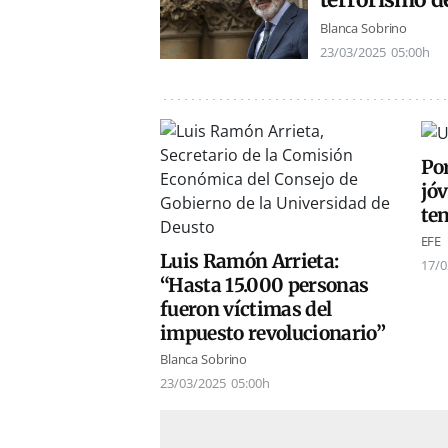
Blanca Sobrino
23/03/2025
05:00h
Por
jó
ten
EFE
Luis Ramón Arrieta:
17/0
“Hasta 15.000 personas
fueron víctimas del
impuesto revolucionario”
Blanca Sobrino
23/03/2025
05:00h