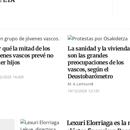
 qué la mitad de los
La sanidad y la vivienda
venes vascos prevé no
son las grandes
er hijos
preocupaciones de los
vascos, según el
Deustobarómetro
2/2025
16:43h
M. A. Lertxundi
19/12/2024
12:12h
Lexuri Elorriaga es la 