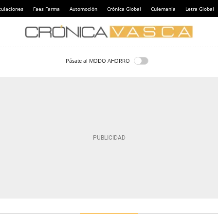
culaciones
Faes Farma
Automoción
Crónica Global
Culemanía
Letra Global
Pásate al MODO AHORRO