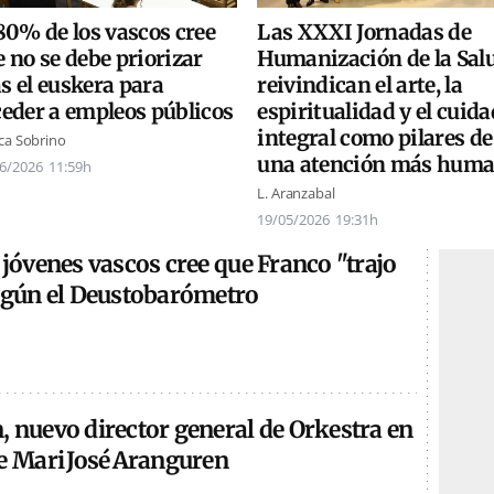
80% de los vascos cree
Las XXXI Jornadas de
 no se debe priorizar
Humanización de la Sal
s el euskera para
reivindican el arte, la
ceder a empleos públicos
espiritualidad y el cuid
integral como pilares de
ca Sobrino
una atención más hum
6/2026
11:59h
L. Aranzabal
19/05/2026
19:31h
 jóvenes vascos cree que Franco "trajo
según el Deustobarómetro
, nuevo director general de Orkestra en
de Mari José Aranguren