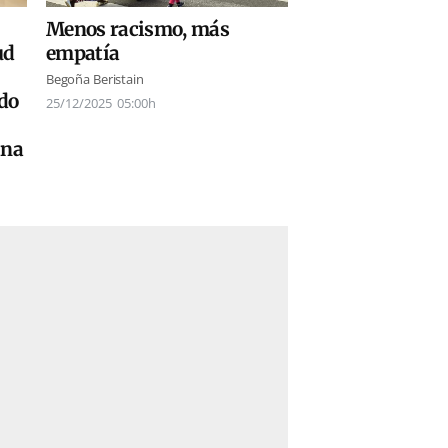
Menos racismo, más
empatía
ud
Begoña Beristain
ado
25/12/2025
05:00h
ana