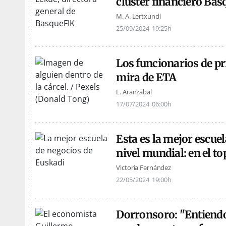
clúster financiero Ba
M. A. Lertxundi
25/09/2024
19:25h
Los funcionarios de pri
mira de ETA
L. Aranzabal
17/07/2024
06:00h
Esta es la mejor escue
nivel mundial: en el t
Victoria Fernández
22/05/2024
19:00h
Dorronsoro: "Entiend