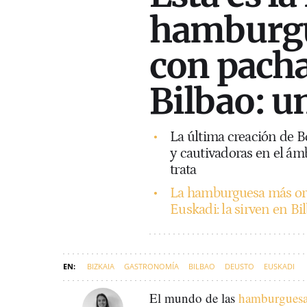
hamburgu
con pacha
Bilbao: u
La última creación de Bo
y cautivadoras en el ám
trata
La hamburguesa más ori
Euskadi: la sirven en Bi
BIZKAIA
GASTRONOMÍA
BILBAO
DEUSTO
EUSKADI
El mundo de las
hamburguesa