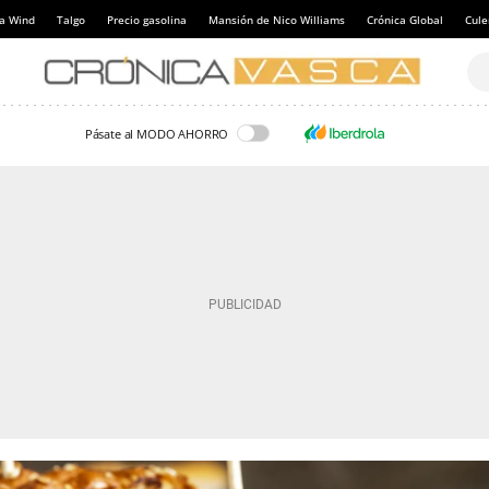
a Wind
Talgo
Precio gasolina
Mansión de Nico Williams
Crónica Global
Cul
Pásate al MODO AHORRO