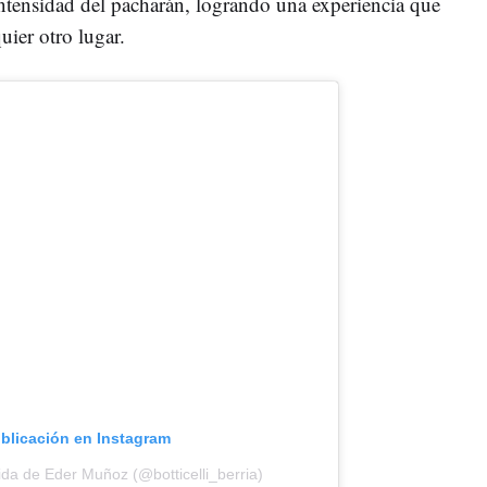
 intensidad del pacharán, logrando una experiencia que
uier otro lugar.
ublicación en Instagram
da de Eder Muñoz (@botticelli_berria)