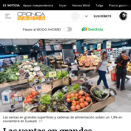
ES NOTICIA:
Apoyo independencia
Irizar
Haizea Wind
Talgo
Precio gasolina
Pásate al MODO AHORRO
Las ventas en grandes superficies y cadenas de alimentación suben un 1,8% en
noviembre en Euskadi
EP