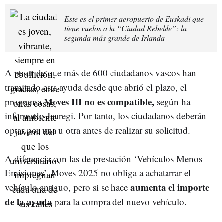
Este es el primer aeropuerto de Euskadi que
tiene vuelos a la “Ciudad Rebelde”: la
segunda más grande de Irlanda
A pesar de que más de 600 ciudadanos vascos han
tramitado esta ayuda desde que abrió el plazo, el
Moves III no es compatible,
programa
según ha
informado Jauregi. Por tanto, los ciudadanos deberán
optar por una u otra antes de realizar su solicitud.
A diferencia con las de prestación ‘Vehículos Menos
Emisiones’, Moves 2025 no obliga a achatarrar el
aumenta el importe
vehículo antiguo, pero si se hace
de la ayuda
para la compra del nuevo vehículo.