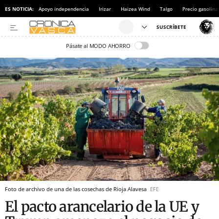
ES NOTICIA:
Apoyo independencia
Irizar
Haizea Wind
Talgo
Precio gasolina
Pásate al MODO AHORRO
Foto de archivo de una de las cosechas de Rioja Alavesa
EFE
El pacto arancelario de la UE y