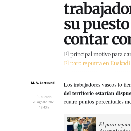
trabajado
su puesto 
contar con
El principal motivo para ca
El paro repunta en Euskadi
M. A. Lertxundi
Los trabajadores vascos lo tie
del territorio estarían dispu
Publicada
cuatro puntos porcentuales me
26 agosto 2025
18:43h
El paro repun
desempleados