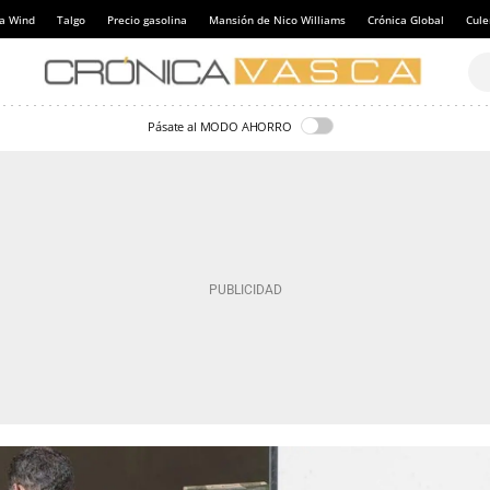
a Wind
Talgo
Precio gasolina
Mansión de Nico Williams
Crónica Global
Cul
Pásate al MODO AHORRO