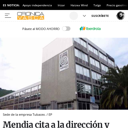
ES NOTICIA:
Apoyo independencia
Irizar
Haizea Wind
Talgo
Precio gasolina
Pásate al MODO AHORRO
Sede de la empresa Tubacex. / EP
Mendia cita a la dirección y