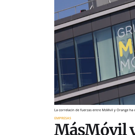
La correlacin de fuerzas entre MsMvil y Orange ha
EMPRESAS
MásMóvil 