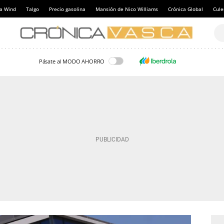
a Wind
Talgo
Precio gasolina
Mansión de Nico Williams
Crónica Global
Cul
Pásate al MODO AHORRO