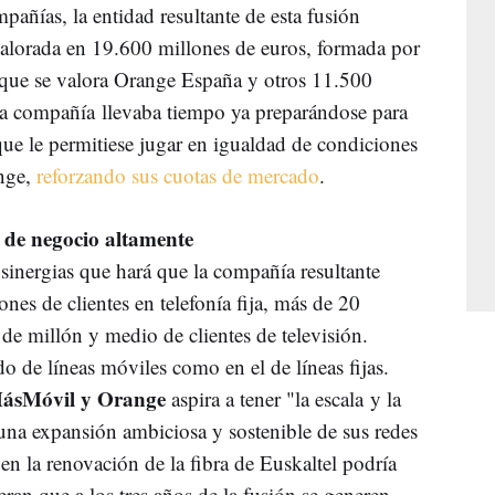
ñías, la entidad resultante de esta fusión
 valorada en 19.600 millones de euros, formada por
 que se valora Orange España y otros 11.500
a compañía llevaba tiempo ya preparándose para
ue le permitiese jugar en igualdad de condiciones
nge,
reforzando sus cuotas de mercado
.
de negocio altamente
sinergias que hará que la compañía resultante
nes de clientes en telefonía fija, más de 20
 de millón y medio de clientes de televisión.
do de líneas móviles como en el de líneas fijas.
MásMóvil y Orange
aspira a tener "la escala y la
 una expansión ambiciosa y sostenible de sus redes
 en la renovación de la fibra de Euskaltel podría
eran que a los tres años de la fusión se generen