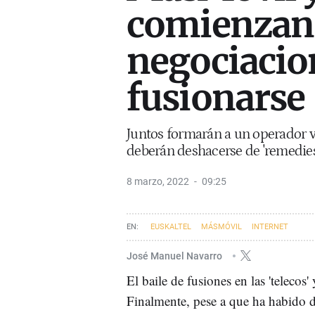
comienzan 
negociacio
fusionarse
Juntos formarán a un operador v
deberán deshacerse de 'remedies
8 marzo, 2022
09:25
EUSKALTEL
MÁSMÓVIL
INTERNET
José Manuel Navarro
El baile de fusiones en las 'teleco
Finalmente, pese a que ha habido