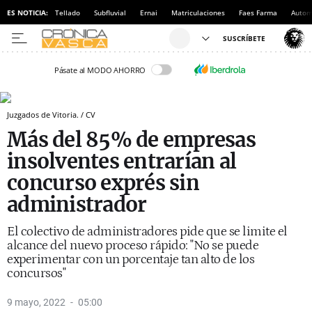
ES NOTICIA:
Tellado
Subfluvial
Ernai
Matriculaciones
Faes Farma
Autom
Pásate al MODO AHORRO
Juzgados de Vitoria. / CV
Más del 85% de empresas
insolventes entrarían al
concurso exprés sin
administrador
El colectivo de administradores pide que se limite el
alcance del nuevo proceso rápido: "No se puede
experimentar con un porcentaje tan alto de los
concursos"
9 mayo, 2022
05:00