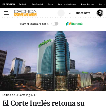
ES NOTICIA:
Tellado
Subfluvial
Ernai
Matriculaciones
Faes Farma
Autom
Pásate al MODO AHORRO
Edificio de El Corte Ingls / EP
El Corte Inglés retoma su