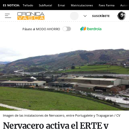
ES NOTICIA:
Tellado
Subfluvial
Ernai
Matriculaciones
Faes Farma
Autom
Pásate al MODO AHORRO
Imagen de las instalaciones de Nervacero, entre Portugalete y Trapagaran / CV
Nervacero activa el ERTE y