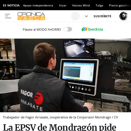
ES NOTICIA:
Apoyo independencia
Irizar
Haizea Wind
Talgo
Precio gasolina
Pásate al MODO AHORRO
Trabajador de Fagor Arrasate, cooperativa de la Corporacin Mondragn / CV
La EPSV de Mondragón pide