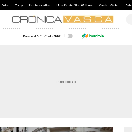
a Wind
Talgo
Precio gasolina
Mansión de Nico Williams
Crónica Global
Cul
Pásate al MODO AHORRO