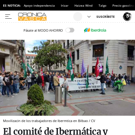
ES NOTICIA:
Apoyo independencia
Irizar
Haizea Wind
Talgo
Precio gasolina
Pásate al MODO AHORRO
Movilizacin de los trabajadores de Ibermtica en Bilbao / CV
El comité de Ibermática y